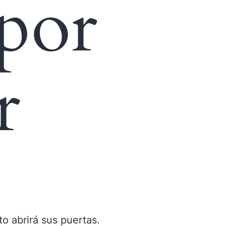
 por
r
o abrirá sus puertas.